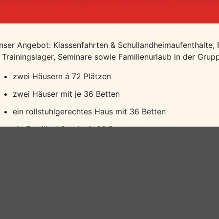
nser Angebot: Klassenfahrten & Schullandheimaufenthalte, Fe
. Trainingslager, Seminare sowie Familienurlaub in der Grup
zwei Häusern á 72 Plätzen
zwei Häuser mit je 36 Betten
ein rollstuhlgerechtes Haus mit 36 Betten
ein Familienhäusel mit 36 Betten
zwei Bungalowsiedlungen á 112 Betten
Seminarzentrum mit einem großen Seminarraum mit 40 
sowie drei kleinere Seminarräume mit je 16 Arbeitsplät
Proben- und Trainingsräume
Freizeit- und Kulturzentrum