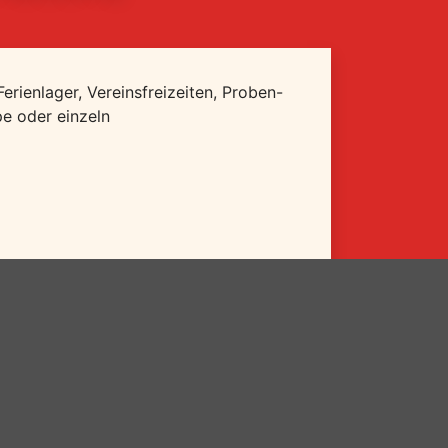
rienlager, Vereinsfreizeiten, Proben-
pe oder einzeln
Arbeitsplätzen und Internetzugang,
zen