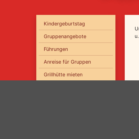
Kindergeburtstag
U
u
Gruppenangebote
Führungen
Anreise für Gruppen
Grillhütte mieten
Essen & Trinken
Übernachtungsangebote
KiEZ Querxenland
Ferienhaus Zur Heide
Familienzimmer in