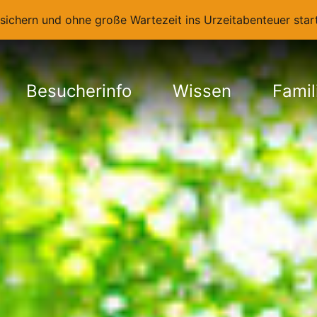
t sichern und ohne große Wartezeit ins Urzeitabenteuer st
Besucherinfo
Wissen
Famil