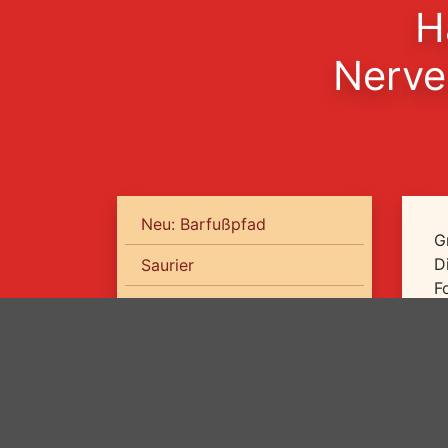
H
Nerve
Neu: Barfußpfad
G
D
Saurier
F
Ursuppe
m
Mitoseum
I
A
Vergessene Welt
w
Kletterurwald