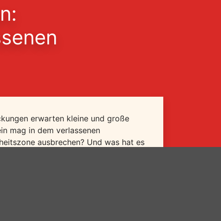
n:
ssenen
ckungen erwarten kleine und große
ein mag in dem verlassenen
erheitszone ausbrechen? Und was hat es
auf sich?
uch Erwachsene zu begeisterten
allen Sinnen kann das Areal erkundet
e Überraschungen warten.