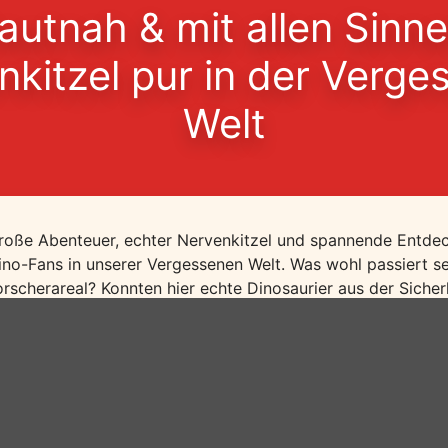
autnah & mit allen Sinne
nkitzel pur in der Verge
Welt
roße Abenteuer, echter Nervenkitzel und spannende Entde
ino-Fans in unserer Vergessenen Welt. Was wohl passiert s
orscherareal? Konnten hier echte Dinosaurier aus der Sich
it den Dino-Eiern und den riesigen, übelriechenden Haufen 
n der Vergessenen Welt werden nicht nur Kinder, sondern a
benteurern. Das ist noch besser als Kino: Hautnah und mit 
erden, in dem so einige lustige, schaurige und interessant
zurück zur Übersicht