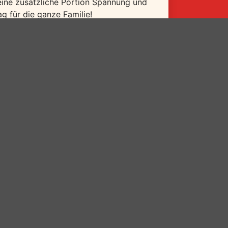
 eine zusätzliche Portion Spannung und
g für die ganze Familie!
tzen-gerberbastei/familienurlaub/6774