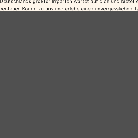
 Deutschlands größter Irrgarten wartet auf dich und bietet
benteuer. Komm zu uns und erlebe einen unvergesslichen Ta
ir bieten Ihnen:
2 Übernachtungen mit Vollpension
Familienkarte für den Saurierpark
Verpflegungspaket für Ihren Ausflug in den Saurierpark
ermine und Preise:
as Angebot ist buchbar von 01.04.–31.10.2024.
–6 Jahre: 104,00 € pro Person
–12 Jahre: 117,00 € pro Persson
b 13 Jahre / Erwachsene: 131,00 € pro Person
DJH-Mitgliedschaft nicht im Preis enthalten.)
uchung unter
www.jugendherberge.de/jugendherbergen/bau