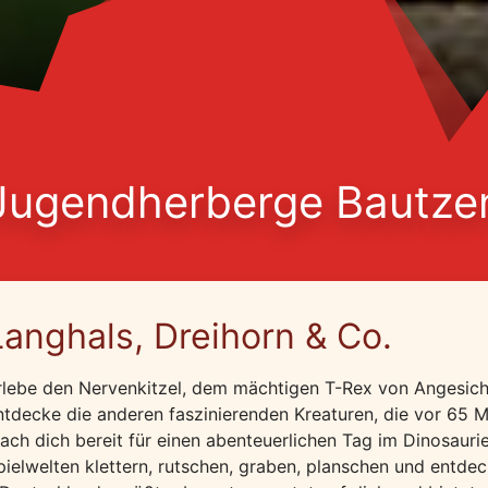
Jugendherberge Bautze
Langhals, Dreihorn & Co.
rlebe den Nervenkitzel, dem mächtigen T-Rex von Angesic
ntdecke die anderen faszinierenden Kreaturen, die vor 65 Mi
ach dich bereit für einen abenteuerlichen Tag im Dinosauri
pielwelten klettern, rutschen, graben, planschen und entdec