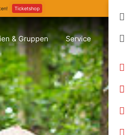
arten!
Ticketshop
S
ien & Gruppen
Service
An
Ö
Pr
K