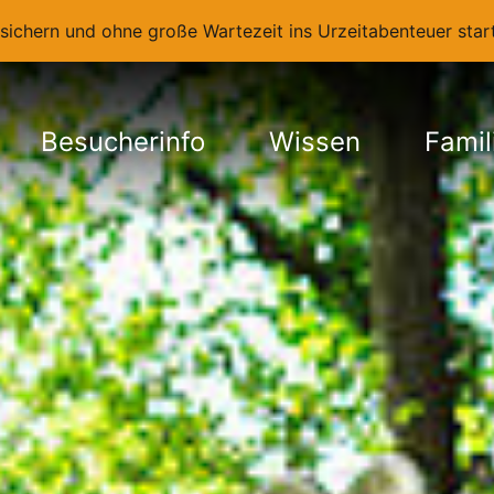
t sichern und ohne große Wartezeit ins Urzeitabenteuer st
Besucherinfo
Wissen
Famil