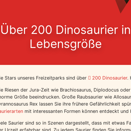
Über 200 Dinosaurier in
Lebensgröße
ie Stars unseres Freizeitparks sind über
200 Dinosaurier
.
ie Riesen der Jura-Zeit wie Brachiosaurus, Diplodocus oder
norme Größe beeindrucken. Große Raubsaurier wie Allosau
yrannosaurus Rex lassen Sie ihre frühere Gefährlichkeit spü
aurierarten
mit interessanten Formen können entdeckt und 
iele Saurier sind so in Szenen dargestellt, dass mit etwas 
er Urzeit erfahrbar sind. Zu jedem Saurier finden Sie infor