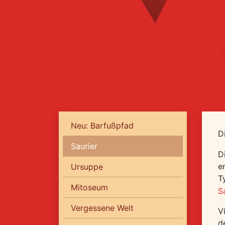
Neu: Barfußpfad
D
Saurier
D
e
Ursuppe
T
Mitoseum
S
Vergessene Welt
V
d