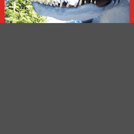
Saurierpark
Saurierpark 1
02625
Bautzen OT Kleinwelka
info@saurierpark.de
035935 3036
Impressum
|
Datenschutz
Barrierefreiheit