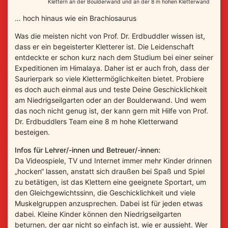
Klettern an der Boulderwand und an der 8 m hohen Kletterwand
… hoch hinaus wie ein Brachiosaurus
Was die meisten nicht von Prof. Dr. Erdbuddler wissen ist,
dass er ein begeisterter Kletterer ist. Die Leidenschaft
entdeckte er schon kurz nach dem Studium bei einer seiner
Expeditionen im Himalaya. Daher ist er auch froh, dass der
Saurierpark so viele Klettermöglichkeiten bietet. Probiere
es doch auch einmal aus und teste Deine Geschicklichkeit
am Niedrigseilgarten oder an der Boulderwand. Und wem
das noch nicht genug ist, der kann gern mit Hilfe von Prof.
Dr. Erdbuddlers Team eine 8 m hohe Kletterwand
besteigen.
Infos für Lehrer/-innen und Betreuer/-innen:
Da Videospiele, TV und Internet immer mehr Kinder drinnen
„hocken“ lassen, anstatt sich draußen bei Spaß und Spiel
zu betätigen, ist das Klettern eine geeignete Sportart, um
den Gleichgewichtssinn, die Geschicklichkeit und viele
Muskelgruppen anzusprechen. Dabei ist für jeden etwas
dabei. Kleine Kinder können den Niedrigseilgarten
beturnen, der gar nicht so einfach ist, wie er aussieht. Wer