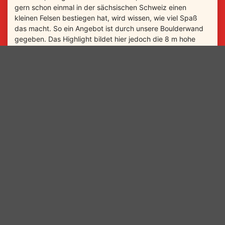
gern schon einmal in der sächsischen Schweiz einen
kleinen Felsen bestiegen hat, wird wissen, wie viel Spaß
das macht. So ein Angebot ist durch unsere Boulderwand
gegeben. Das Highlight bildet hier jedoch die 8 m hohe
Kletterwand. Mit einem geschulten Betreuer ist es kein
Problem, die Höhe zu erklimmen und am Ende eine schöne
Aussicht zu genießen bzw. fast so hoch zu sein wie ein
Brachiosaurus. Überdies lernen die Kinder erste Dinge über
das Klettern kennen, können selbst einmal sichern oder
spielerisch Erfahrungen mit Seilen, Karabinern etc.
sammeln.
Dauer: 1,0–2,0 h (je nach Kinderanzahl und Laune)
Preise (inkl. MwSt.):
bis 15 Personen 35 € (zzgl. Eintrittspreis)
bis 30 Personen 70 € (zzgl. Eintrittspreis)
Die Kletterutensilien werden durch den Park gestellt.