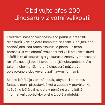
Obdivujte přes 200
dinosarů v životní velikosti!
Hvězdami našeho volnočasového parku je přes 200
dinosaurů. Zde najdete kompletní seznam. Obři jurského
období jako jsou brachiosaurus, diplodokus nebo
barosaurus Vás ohromí svou enormní velikostí. Velcí draví
ještěři jako allosaurus, gorgosaurus a známý tyrannosaurus
rex Vás nechají pocítit svou tehdejší nebezpečnost. Ale
také mnoho menších druhů dinosaurů může být
objevováno a obdivováno zajímavými formami.
Mnoho ještěrů je ztvárněno tak, abyste si s trochou
fantazie mohli představit život a zápasy v pravěku. Ke
každému ještěrovi najdete v němčině a angličtině
informativní vysvětlivky o jeho životě a období.