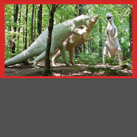
‹ preview
next ›
Saurierpark
Saurierpark 1
02625
Bautzen OT Kleinwelka
info@saurierpark.de