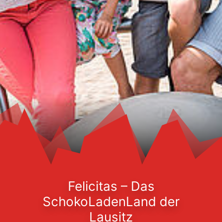
Felicitas – Das
SchokoLadenLand der
Lausitz