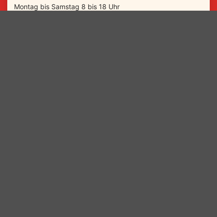
Montag bis Samstag 8 bis 18 Uhr
Sonntag von 14 bis 18 Uhr
Nicht geöffnet an Brandenburger Feiertagen.
Telefon: 035698 80 555 0
Gruppenanfragen:
event@
confiserie-felicitas.de
Confiserie Felicitas & SchokoLadenLand Hornow
Schokoladenweg 1
03130 Spremberg
www.confiserie-felicitas.de
Saurierpark
Saurierpark 1
02625
Bautzen OT Kleinwelka
info@saurierpark.de
035935 3036