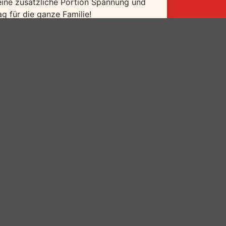
 eine zusätzliche Portion Spannung und
g für die ganze Familie!
tzen-gerberbastei/familienurlaub/6774