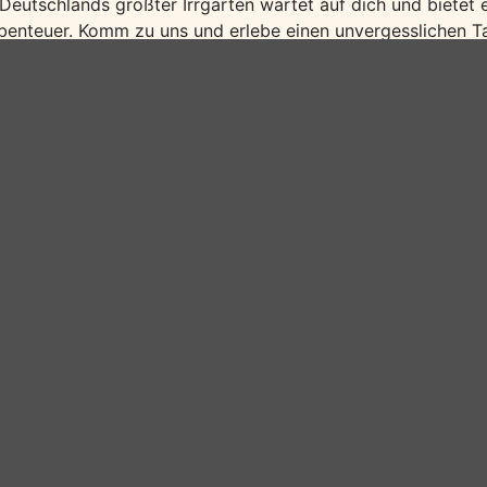
 Deutschlands größter Irrgarten wartet auf dich und bietet
benteuer. Komm zu uns und erlebe einen unvergesslichen Ta
ir bieten Ihnen:
2 Übernachtungen mit Vollpension
Familienkarte für den Saurierpark
Verpflegungspaket für Ihren Ausflug in den Saurierpark
ermine und Preise:
as Angebot ist buchbar von 01.04.–31.10.2024.
–6 Jahre: 104,00 € pro Person
–12 Jahre: 117,00 € pro Persson
b 13 Jahre / Erwachsene: 131,00 € pro Person
DJH-Mitgliedschaft nicht im Preis enthalten.)
uchung unter
www.jugendherberge.de/jugendherbergen/bau