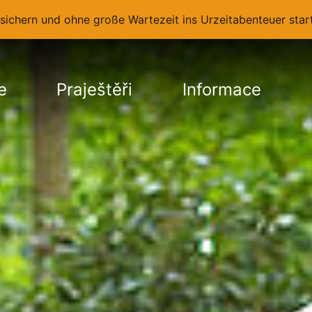
t sichern und ohne große Wartezeit ins Urzeitabenteuer st
e
Praještěři
Informace