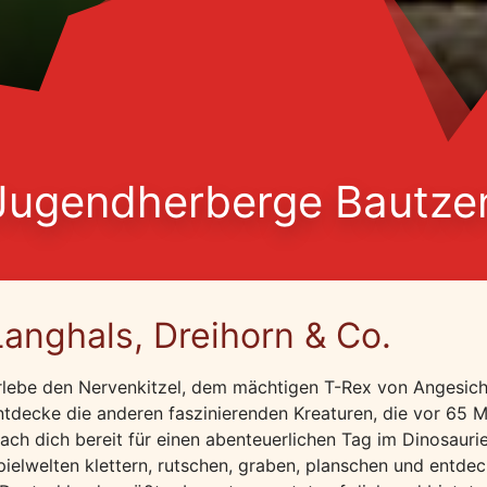
Jugendherberge Bautze
Langhals, Dreihorn & Co.
rlebe den Nervenkitzel, dem mächtigen T-Rex von Angesic
ntdecke die anderen faszinierenden Kreaturen, die vor 65 Mi
ach dich bereit für einen abenteuerlichen Tag im Dinosauri
pielwelten klettern, rutschen, graben, planschen und entdec