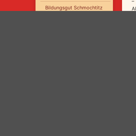
–
Bildungsgut Schmochtitz
A
Sankt Benno
W
Best Western Plus Hotel
Bautzen
Jugendherberge Bautzen
T
D
3
7
a
(
B