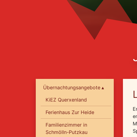
Übernachtungsangebote
KiEZ Querxenland
E
Ferienhaus Zur Heide
e
M
Familienzimmer in
S
Schmölln-Putzkau