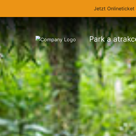
Jetzt Onlineticke
Park a atrakc