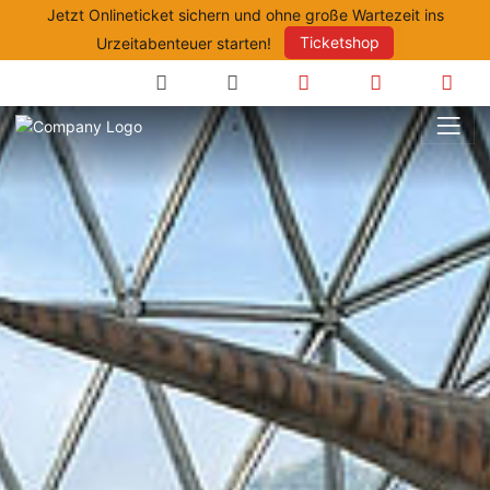
Jetzt Onlineticket sichern und ohne große Wartezeit ins
Urzeitabenteuer starten!
Ticketshop
Suche
Anfahrt
Öffnungszeite
Prei