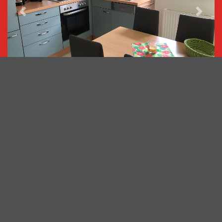
‹ preview
next ›
Saurierpark
Saurierpark 1
02625
Bautzen OT Kleinwelka
info@saurierpark.de
035935 3036
Impressum
|
Datenschutz
Barrierefreiheit