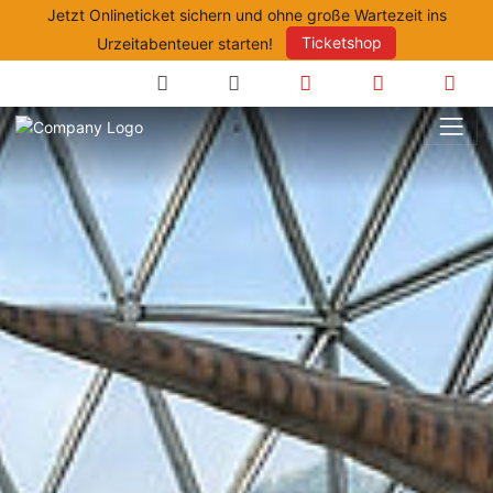
Jetzt Onlineticket sichern und ohne große Wartezeit ins
Urzeitabenteuer starten!
Ticketshop
Suche
Anfahrt
Öffnungszeite
Prei