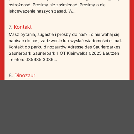
ostrożność. Prosimy nie zaśmiecać. Prosimy o nie
lekceważenie naszych zasad. W…
7.
Kontakt
Masz pytania, sugestie i prośby do nas? To nie wahaj się
napisać do nas, zadzwonić lub wysłać wiadomości e-mail.
Kontakt do parku dinozaurów Adresse des Saurierparkes
Saurierpark Saurierpark 1 OT Kleinwelka 02625 Bautzen
Telefon: 035935 3036…
8.
Dinozaur
Ponad 200 dinozaurów naturalnej wielkości! W naszym
Parku znajduje się ponad 200 dinozaurów. Można znaleźć
pełną listę. Dinozaurów z okresu jurajskiego, jako
Brachiozaur, Diplodokus lub Barozaur ogromnych
rozmiarów. Duże drapieżniki takie jak…
9.
Historia
Mały ogród wspaniałe doświadczenie: historia parku