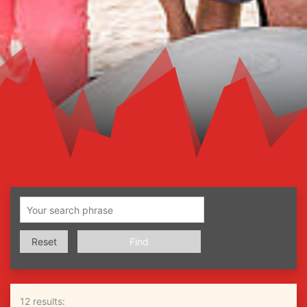
Searchword
Reset
12 results: