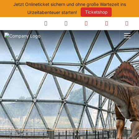
Jetzt Onlineticket sichern und ohne große Wartezeit ins
Urzeitabenteuer starten!
Ticketshop
Suche
Anfahrt
Öffnungszeite
Prei