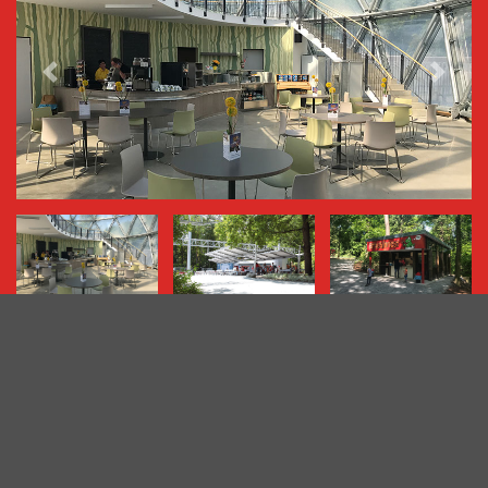
‹ preview
next ›
Saurierpark
Saurierpark 1
02625
Bautzen OT Kleinwelka
info@saurierpark.de