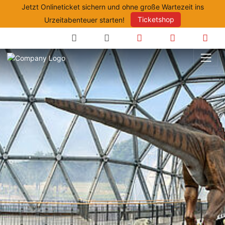
Jetzt Onlineticket sichern und ohne große Wartezeit ins
Urzeitabenteuer starten!
Ticketshop
Suche
Anfahrt
Öffnungszeite
Prei