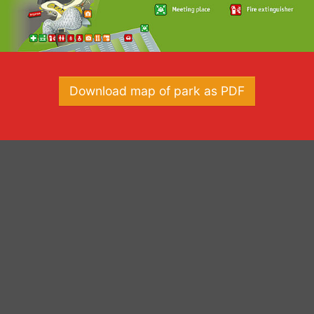
Download map of park as PDF
Saurierpark
Saurierpark 1
02625
Bautzen OT Kleinwelka
info@saurierpark.de
035935 3036
Impressum
|
Datenschutz